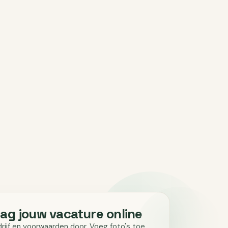
ag jouw vacature online
drijf en voorwaarden door. Voeg foto's toe