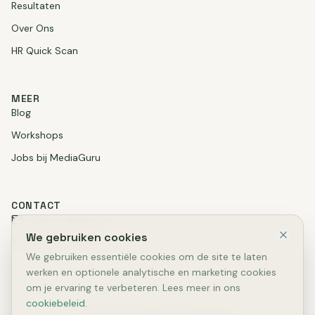
Resultaten
Over Ons
HR Quick Scan
MEER
Blog
Workshops
Jobs bij MediaGuru
CONTACT
info@mediaguru.be
We gebruiken cookies
+32 3 375 17 99
We gebruiken essentiële cookies om de site te laten
werken en optionele analytische en marketing cookies
om je ervaring te verbeteren. Lees meer in ons
cookiebeleid
.
©2025 MediaGuru. All Rights Reserved.