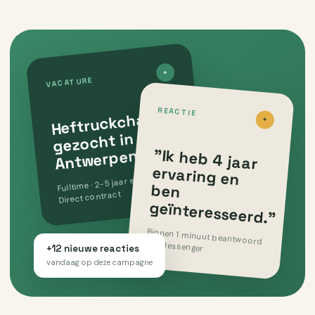
+
VACATURE
Heftruckchauffeur
REACTIE
+
gezocht in
"Ik heb 4 jaar
ervaring en
ben
Antwerpen
Fulltime · 2-5 jaar ervaring ·
Direct contract
geïnteresseerd."
Binnen 1 minuut beantwoord
via Messenger
+12 nieuwe reacties
vandaag op deze campagne